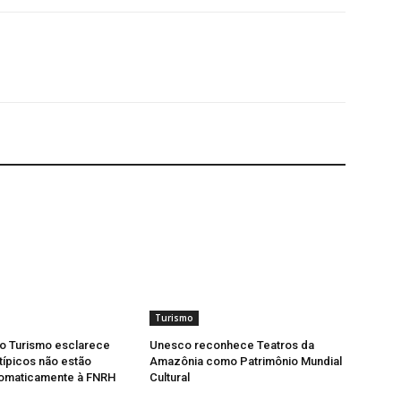
Turismo
do Turismo esclarece
Unesco reconhece Teatros da
típicos não estão
Amazônia como Patrimônio Mundial
tomaticamente à FNRH
Cultural