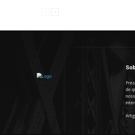
Sob
Prez
de q
noss
inte
Arti