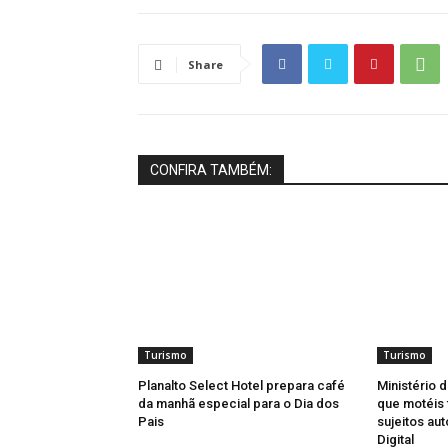
Share
CONFIRA TAMBÉM:
Turismo
Turismo
Planalto Select Hotel prepara café
Ministério 
da manhã especial para o Dia dos
que motéis 
Pais
sujeitos au
Digital