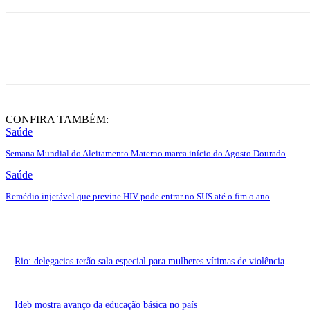
Share
CONFIRA TAMBÉM:
Saúde
Semana Mundial do Aleitamento Materno marca início do Agosto Dourado
Saúde
Remédio injetável que previne HIV pode entrar no SUS até o fim o ano
Rio: delegacias terão sala especial para mulheres vítimas de violência
Ideb mostra avanço da educação básica no país