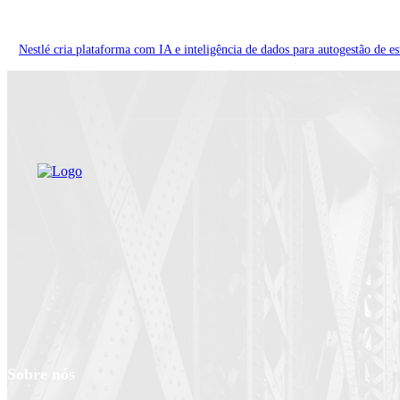
Nestlé cria plataforma com IA e inteligência de dados para autogestão de es
Sobre nós