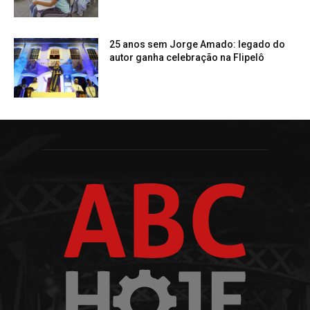
25 anos sem Jorge Amado: legado do
autor ganha celebração na Flipelô