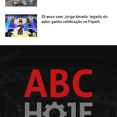
25 anos sem Jorge Amado: legado do
autor ganha celebração na Flipelô