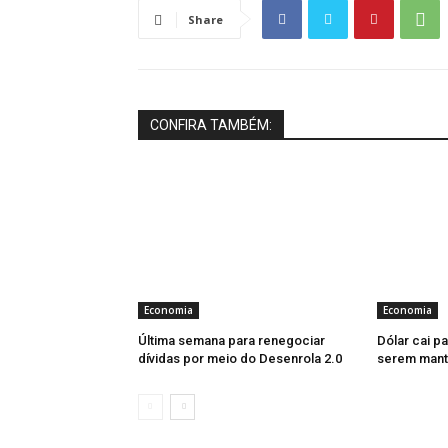
Share
CONFIRA TAMBÉM:
Economia
Economia
Última semana para renegociar
Dólar cai pa
dívidas por meio do Desenrola 2.0
serem mant