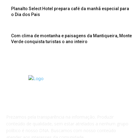
Planalto Select Hotel prepara café da manhã especial para
o Dia dos Pais
Com clima de montanha e paisagens da Mantiqueira, Monte
Verde conquista turistas o ano inteiro
Sobre nós
Prezamos pela transparência na informação. Produzir
conteúdo de qualidade, sem estar atrelados a nenhum grupo
político é nosso DNA. Buscamos com nosso conteúdo
atender aos interesses da comunidade.