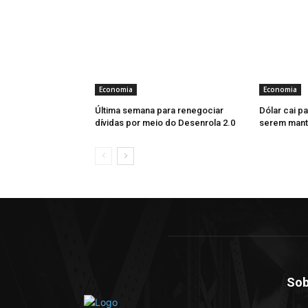
Economia
Economia
Última semana para renegociar
Dólar cai pa
dívidas por meio do Desenrola 2.0
serem mant
Sob