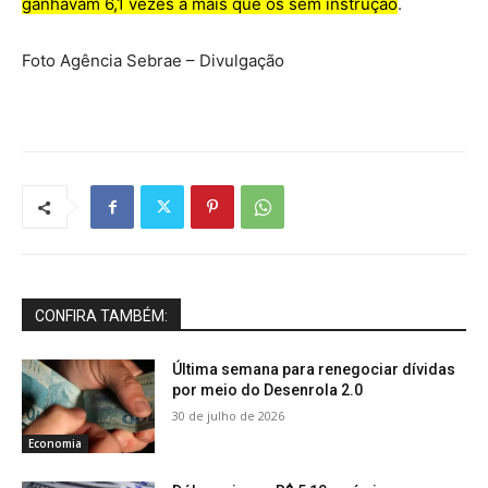
ganhavam 6,1 vezes a mais que os sem instrução
.
Foto Agência Sebrae – Divulgação
CONFIRA TAMBÉM:
Última semana para renegociar dívidas
por meio do Desenrola 2.0
30 de julho de 2026
Economia