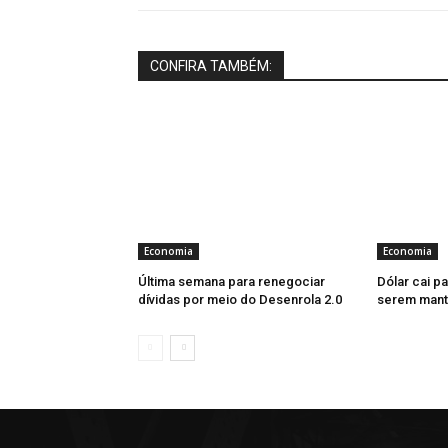
CONFIRA TAMBÉM:
Economia
Economia
Última semana para renegociar
Dólar cai pa
dívidas por meio do Desenrola 2.0
serem mant