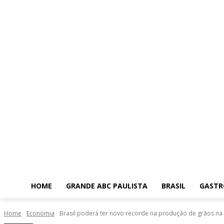
HOME
GRANDE ABC PAULISTA
BRASIL
GASTR
Home
Economia
Brasil poderá ter novo recorde na produção de grãos na