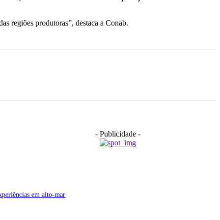
 das regiões produtoras”, destaca a Conab.
- Publicidade -
xperiências em alto-mar