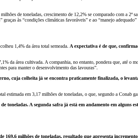
01 milhões de toneladas, crescimento de 12,2% se comparado com a 2ª s
s” graças às “condições climáticas favoráveis” e ao “manejo adequado” 
colheu 1,4% da área total semeada.
A expectativa é de que, confirma
1% da área cultivada. A companhia, no entanto, pondera que, até o mo
ientes para manter o desenvolvimento das lavouras”.
erno, cuja colheita já se encontra praticamente finalizada, o lev
total estimada em 3,17 milhões de toneladas, o que, segundo a Conab ga
hão de toneladas. A segunda safra já está em andamento em alguns e
 de 169,6 milhões de toneladas, resultado que apresenta increment