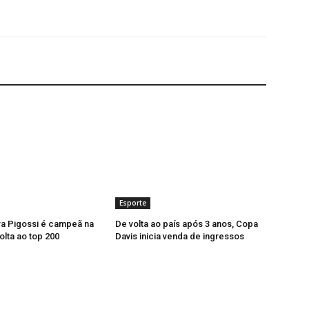
Esporte
ra Pigossi é campeã na
De volta ao país após 3 anos, Copa
olta ao top 200
Davis inicia venda de ingressos