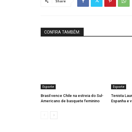
Share
CONFIRA TAMBÉM:
Esporte
Esporte
Brasil vence Chile na estreia do Sul-
Tenista Lau
Americano de basquete feminino
Espanha e v