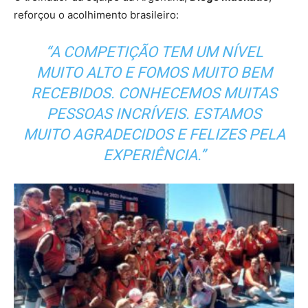
reforçou o acolhimento brasileiro:
“A COMPETIÇÃO TEM UM NÍVEL
MUITO ALTO E FOMOS MUITO BEM
RECEBIDOS. CONHECEMOS MUITAS
PESSOAS INCRÍVEIS. ESTAMOS
MUITO AGRADECIDOS E FELIZES PELA
EXPERIÊNCIA.”