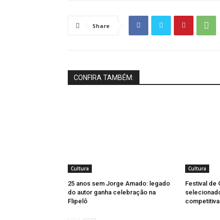
Share
CONFIRA TAMBÉM:
Cultura
Cultura
25 anos sem Jorge Amado: legado
Festival de
do autor ganha celebração na
selecionad
Flipelô
competitiva