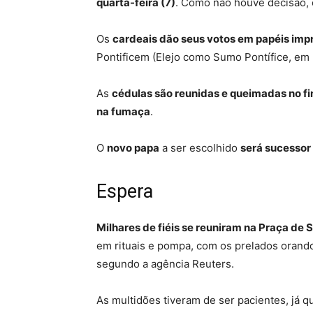
quarta-feira (7)
. Como não houve decisão, c
Os
cardeais dão seus votos em papéis imp
Pontificem (Elejo como Sumo Pontífice, em
As
cédulas são reunidas e queimadas no fi
na fumaça
.
O
novo papa
a ser escolhido
será sucessor 
Espera
Milhares de fiéis se reuniram na Praça de
em rituais e pompa, com os prelados orando
segundo a agência Reuters.
As multidões tiveram de ser pacientes, já