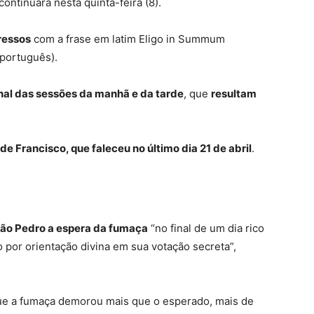
ontinuará nesta quinta-feira (8).
ressos
com a frase em latim Eligo in Summum
 português).
nal das sessões da manhã e da tarde
, que
resultam
de Francisco, que faleceu no último dia 21 de abril
.
 São Pedro a espera da fumaça
“no final de um dia rico
 por orientação divina em sua votação secreta”,
 que a fumaça demorou mais que o esperado, mais de