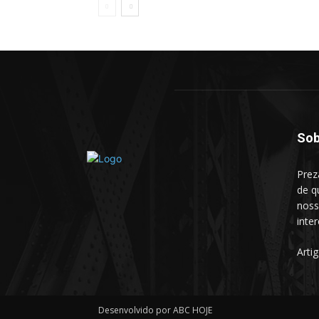
Sob
Prez
de q
noss
inte
Arti
Desenvolvido por ABC HOJE